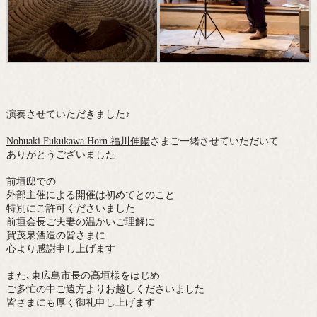
演奏させていただきました♪
Nobuaki Fukukawa Horn 福川伸陽
さまご一緒させていただいて
ありがとうございました
前垣邸での
外部主催による開催は初めてとのこと
特別にご許可くださいました
前垣会長ご夫妻の温かいご理解に
賀茂泉酒造の皆さまに
心より感謝申し上げます
また､東広島市長の高垣様をはじめ
ご多忙の中ご遠方よりお越しくださいました
皆さまにも厚く御礼申し上げます