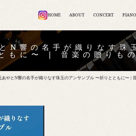
HOME
ABOUT
CONCERT
PIAN
やとN響の名手が織りなす珠
ともに〜 | 音楽の贈りも
松元あやとN響の名手が織りなす珠玉のアンサンブル 〜祈りとともに〜 | 