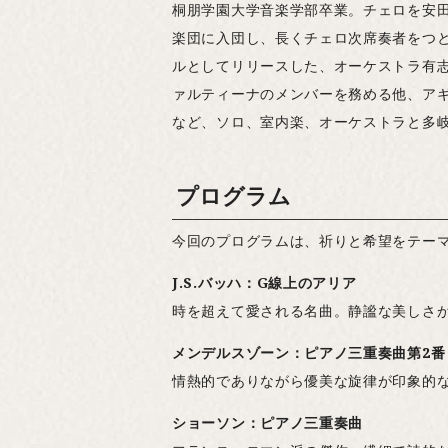
桐朋学園大学音楽学部卒業。チェロを安田
楽団に入団し、長くチェロ次席奏者をつ
ルとしてリリースした、オーケストラ有志
ァルティーナのメンバーを務める他、ア
など、ソロ、室内楽、オーケストラと多
プログラム
今回のプログラムは、祈りと希望をテー
J.S.バッハ：G線上のアリア
時を超えて愛される名曲。静謐な美しさ
メンデルスゾーン：ピアノ三重奏曲第2番
情熱的でありながら優美な旋律が印象的
ショーソン：ピアノ三重奏曲