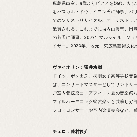
広島県出身。4歳よりピアノを始め、幼少
をバスカル・ドヴァイヨン氏に師事、パ
でのソリストリサイタル、オーケストラと
絶賛される。これまでに堺内由貴恵、田崎
の各氏に師事。2007年マルシャル・ソ
イザー。2023年、地元「東広島芸術文
ヴァイオリン：猶井悠樹
ドイツ、ボン出身。桐朋女子高等学校音楽
は、コンサートマスターとしてサントリ
戸室内管弦楽団、アフィニス夏の音楽祭
フィルハーモニック管弦楽団と共演し好
ソロ・コンサートや室内楽演奏会など、積
チェロ：藤村俊介