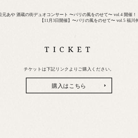
松元あや 酒蔵の街デュオコンサート 〜パリの風をのせて〜 vol.4 開催！
【11月3日開催】〜パリの風をのせて〜 vol.5 
TICKET
チケットは下記リンクよりご購入ください。
購入はこちら