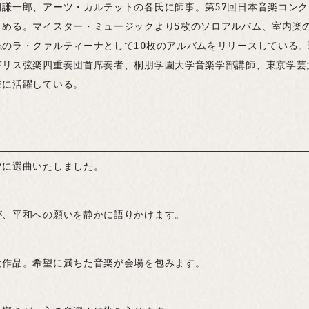
謙一郎、アーツ・カルテットの各氏に師事。第57回日本音楽コンクール
とめる。マイスター・ミュージックより5枚のソロアルバム、室内楽
のラ・クァルティーナとして10枚のアルバムをリリースしている。
ギリス弦楽四重奏団首席奏者、桐朋学園大学音楽学部講師、東京学芸
岐に活躍している。
マに選曲いたしました。
が、平和への願いを静かに語りかけます。
な作品。希望に満ちた音楽が会場を包みます。