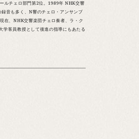
チェロ部門第2位。1989年 NHK交響
の録音も多く、N響のチェロ・アンサンブ
現在、NHK交響楽団チェロ奏者、ラ・ク
大学客員教授として後進の指導にもあたる