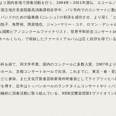
より国内各地で演奏活動を行う。2004年～2011年渡仏、エコー
リ国立地方音楽院最高演奏課程在学中、パリ市内でのコンサートに数
バンドのための協奏曲 (ニレシュ) の初演を成功させ、より深く「
悦子、角野裕、岡原慎也、ジャン=マリー・コテ、ロマン・デシャ
ラル国際ピアノコンクールファイナリスト。世界平和祈念コンサートi
化ホールくらら」で収録したファーストアルバムは広く好評を得てい
科を経て、同大学卒業。国内のコンクールに多数入賞。2007年よ
ーホール、京都コンサートホールで出演。これまでに、東京・春・音
などに参加。また文化庁新進芸術家海外研修員としてライプツィヒへ
評を博す。近年はトッパンホールのランチタイムコンサートやトッパ
極的に演奏活動に取り組んでいる。NHK交響楽団第1ヴァイオリン